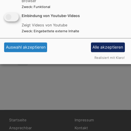
Arbeitsbereiche in Kirche und Diakonie auf
Browser
Risiken zu überprüfen und Vorkehrungen
Zweck
:
Funktional
zu treffen, da
Einbindung von Youtube-Videos
Zeigt Videos von Youtube
Weiterlesen
über
Zweck
:
Eingebettete externe Inhalte
Aktiv
gegen
Auswahl akzeptieren
Alle akzeptieren
Missbr
Realisiert mit Klaro!
Hauptnavigation
Fußbereichsmenü
Startseite
Impressum
Ansprechbar
Kontakt