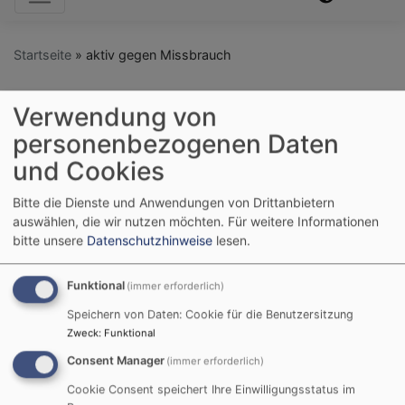
Startseite
aktiv gegen Missbrauch
Verwendung von
aktiv gegen
personenbezogenen Daten
Missbrauch
und Cookies
Bitte die Dienste und Anwendungen von Drittanbietern
auswählen, die wir nutzen möchten.
Für weitere Informationen
bitte unsere
Datenschutzhinweise
lesen.
Aktiv gegen Missbrauch
Funktional
(immer erforderlich)
Speichern von Daten: Cookie für die Benutzersitzung
Zweck
:
Funktional
Die Evangelisch-Lutherische Kirche in
Consent Manager
(immer erforderlich)
Bayern hat sich selbst verpflichtet, alle
Cookie Consent speichert Ihre Einwilligungsstatus im