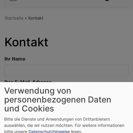
Startseite
Kontakt
Kontakt
Ihr Name
Ihre E-Mail-Adresse
Verwendung von
personenbezogenen Daten
Betreff
und Cookies
Bitte die Dienste und Anwendungen von Drittanbietern
auswählen, die wir nutzen möchten.
Für weitere Informationen
Nachricht
bitte unsere
Datenschutzhinweise
lesen.