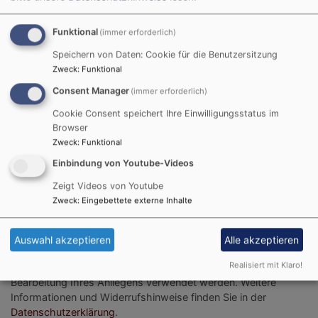
Funktional
(immer erforderlich)
Speichern von Daten: Cookie für die Benutzersitzung
Zweck
:
Funktional
Consent Manager
(immer erforderlich)
Cookie Consent speichert Ihre Einwilligungsstatus im
Browser
Zweck
:
Funktional
Einbindung von Youtube-Videos
Zeigt Videos von Youtube
Bitte geben Sie in Ihrer Nachricht keine Links oder
Zweck
:
Eingebettete externe Inhalte
Internetadressen an.
Auswahl akzeptieren
Alle akzeptieren
Einwilligung
Realisiert mit Klaro!
Sie erklären sich damit einverstanden, dass Ihre Daten zur
Bearbeitung Ihres Anliegens verwendet werden. Weitere
Informationen und Widerrufshinweise finden Sie in der
Datenschutzerklärung
.